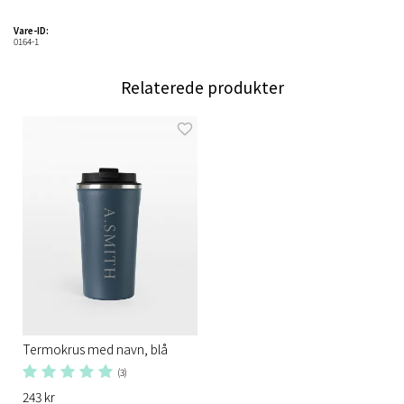
Vare-ID:
0164-1
Relaterede produkter
Termokrus med navn, blå
(3)
243 kr