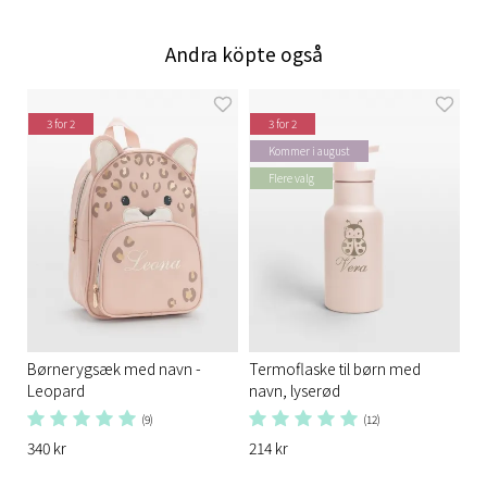
Andra köpte også
3 for 2
3 for 2
Kommer i august
Flere valg
Børnerygsæk med navn -
Termoflaske til børn med
Leopard
navn, lyserød
(9)
(12)
340 kr
214 kr