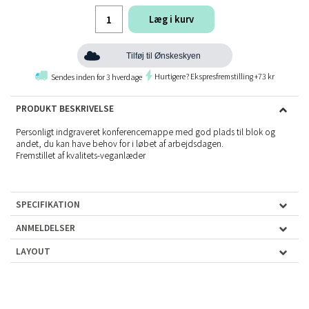
Læg i kurv
Tilføj til Ønskeskyen
Hurtigere? Ekspresfremstilling +73 kr
Sendes inden for 3 hverdage
PRODUKT BESKRIVELSE
Personligt indgraveret konferencemappe med god plads til blok og
andet, du kan have behov for i løbet af arbejdsdagen.
Fremstillet af kvalitets-veganlæder
SPECIFIKATION
ANMELDELSER
LAYOUT