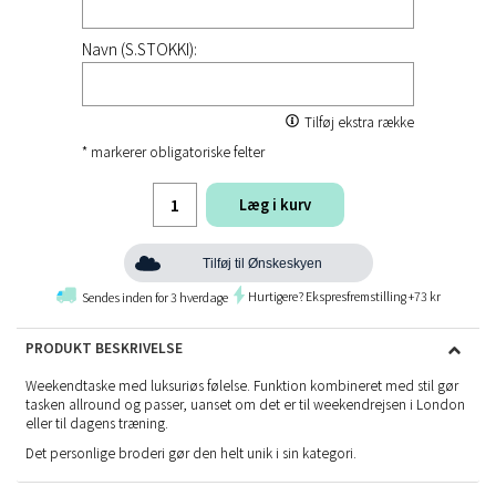
Navn (S.STOKKI):
Tilføj ekstra række
* markerer obligatoriske felter
Læg i kurv
Tilføj til Ønskeskyen
Hurtigere? Ekspresfremstilling +73 kr
Sendes inden for 3 hverdage
PRODUKT BESKRIVELSE
Weekendtaske med luksuriøs følelse. Funktion kombineret med stil gør
tasken allround og passer, uanset om det er til weekendrejsen i London
eller til dagens træning.
Det personlige broderi gør den helt unik i sin kategori.