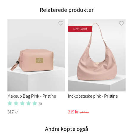
Relaterede produkter
60% Rabat
Makeup Bag Pink - Pristine
Indkøbstaske pink - Pristine​
(6)
317 kr
219 kr
547 kr
Andra köpte også