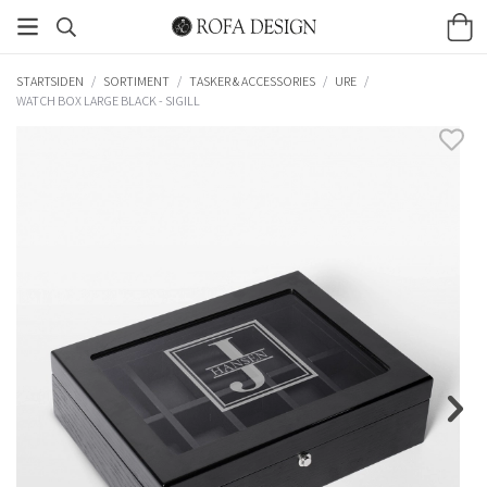
STARTSIDEN
/
SORTIMENT
/
TASKER & ACCESSORIES
/
URE
/
WATCH BOX LARGE BLACK - SIGILL