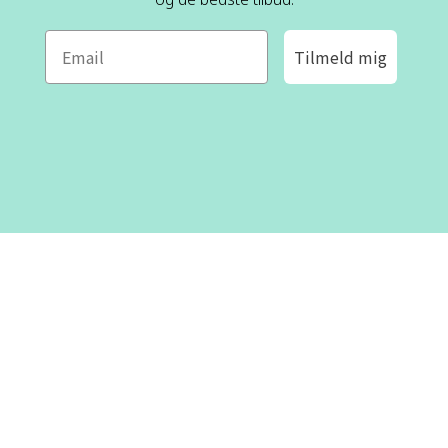
Tilmeld mig
ROFA DESIGN
KUNDESERVICE
📝
Skriv til os
Kontakt os
📞 Telefon: +46 8-530 434 10
(svensk og engelsk)
Om os
Man - tor kl 09:00 - 16:00
Fre kl 09:00 - 15:00