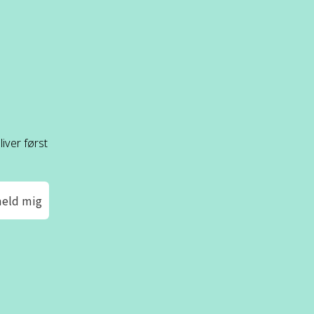
iver først
meld mig