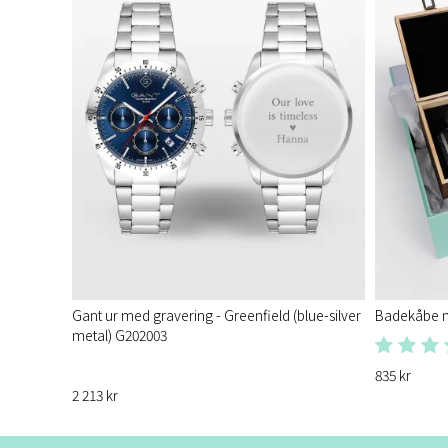
Gant ur med gravering - Greenfield (blue-silver
Badekåbe m
metal) G202003
835 kr
2 213 kr