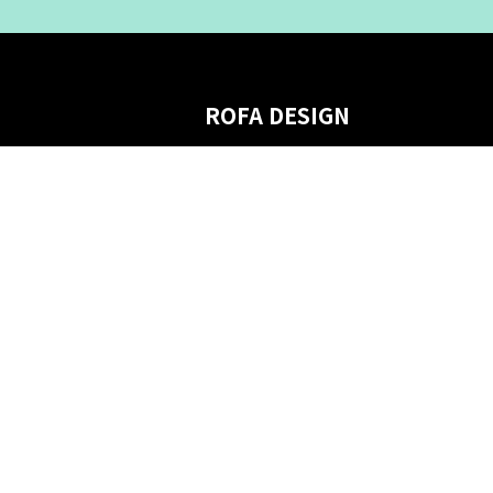
ROFA DESIGN
Kontakt os
Om os
Villkor
Returpolitik
Bæredygtighed
Cookie policy
Privatlivspolitik
Gavekort
Rabatkoder
#RofaDesign
#yesrofadesign
Konkurrence