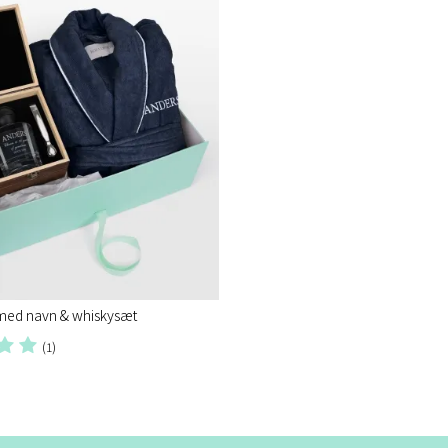
ed navn & whiskysæt
(1)