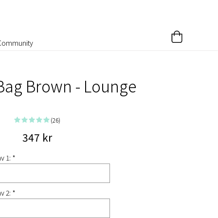
Community
 Bag Brown - Lounge
(26)
347 kr
v 1: *
v 2: *