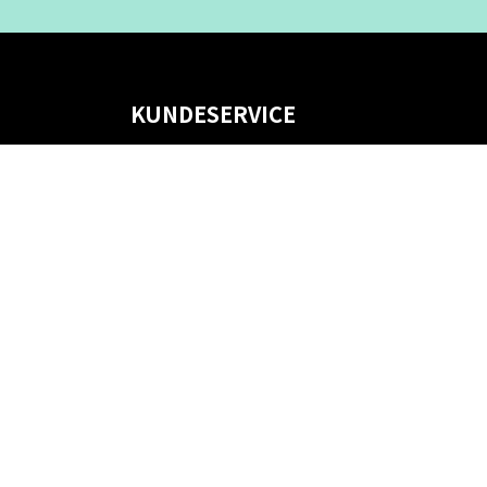
KUNDESERVICE
📝
Skriv til os
📞 Telefon: +46 8-530 434 10
(svensk og engelsk)
Man - tor kl 09:00 - 16:00
Fre kl 09:00 - 15:00
Lukket kl 12:00 - 13:00