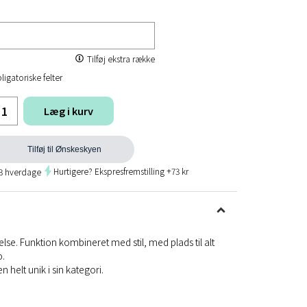
Tilføj ekstra række
ligatoriske felter
Læg i kurv
Tilføj til Ønskeskyen
Hurtigere? Ekspresfremstilling +73 kr
 3 hverdage
else. Funktion kombineret med stil, med plads til alt
o.
 helt unik i sin kategori.