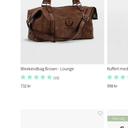
Weekendbag Brown - Lounge
Kuffert med
(15)
732 kr
998 kr
Flere valg