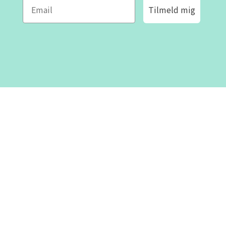
Tilmeld mig
ROFA DESIGN
KUNDESERVICE
📝
Skriv til os
Kontakt os
📞 Telefon: +46 8-530 434 10
(svensk og engelsk)
Om os
Man - tor kl 09:00 - 16:00
Fre kl 09:00 - 15:00
Lukket kl 12:00 - 13:00
Villkor